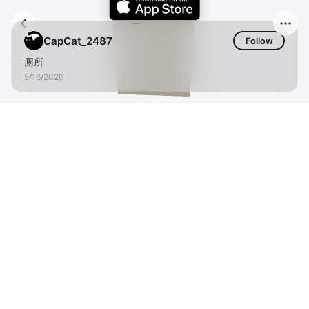
CapCat_2487
Follow
厕所
5/16/2026